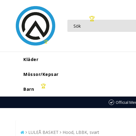
🏆
🏆
Kläder
Mössor/Kepsar
🏆
Barn
Official M
LULEÅ BASKET
Hood, LBBK, svart