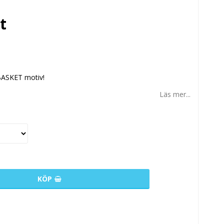
t
BASKET motiv!
Läs mer...
KÖP