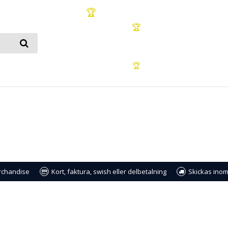
🏆
🏆
🏆
erchandise
Kort, faktura, swish eller delbetalning
Skickas inom