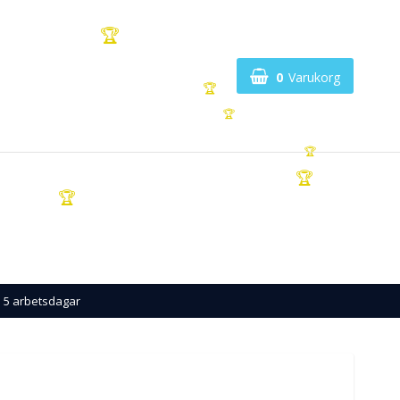
🏆
0
Varukorg
🏆
🏆
🏆
🏆
🏆
 5 arbetsdagar