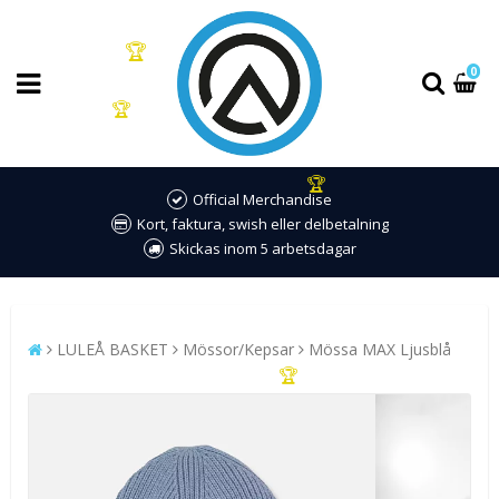
🏆
0
🏆
🏆
Official Merchandise
Kort, faktura, swish eller delbetalning
Skickas inom 5 arbetsdagar
LULEÅ BASKET
Mössor/Kepsar
Mössa MAX Ljusblå
🏆